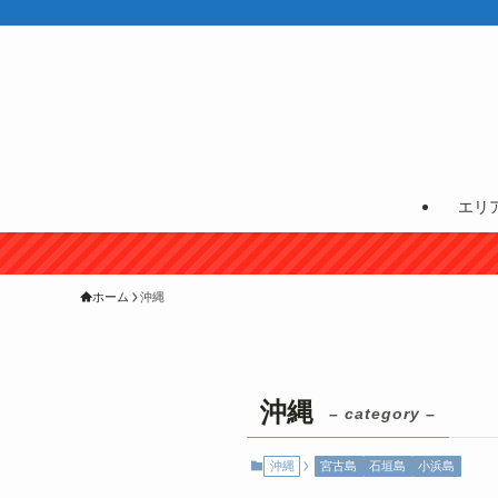
エリ
ホーム
沖縄
沖縄
– category –
沖縄
宮古島
石垣島
小浜島