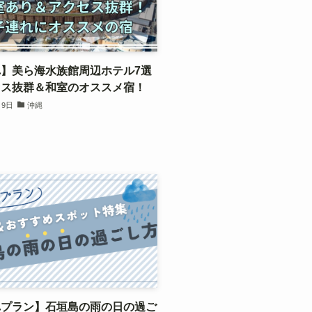
】美ら海水族館周辺ホテル7選
セス抜群＆和室のオススメ宿！
月9日
沖縄
れプラン】石垣島の雨の日の過ご