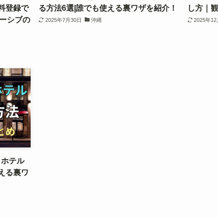
無料登録で
る方法6選|誰でも使える裏ワザを紹介！
し方｜
ルーシブの
2025年7月30日
沖縄
2025年1
トホテル
える裏ワ