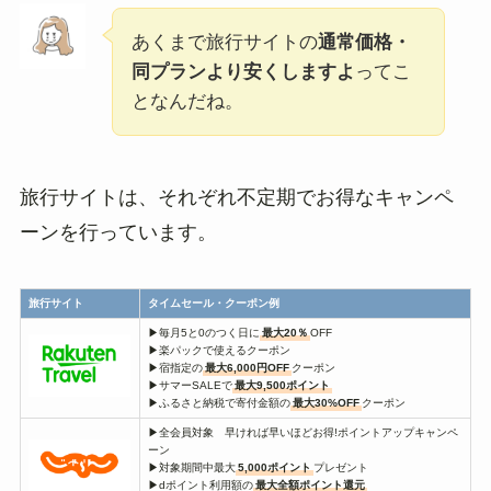
あくまで旅行サイトの
通常価格・
同プランより安くしますよ
ってこ
となんだね。
旅行サイトは、それぞれ不定期でお得なキャンペ
ーンを行っています。
旅行サイト
タイムセール・クーポン例
▶毎月5と0のつく日に
最大20％
OFF
▶楽パックで使えるクーポン
▶宿指定の
最大6,000円OFF
クーポン
▶サマーSALEで
最大9,500ポイント
▶ふるさと納税で寄付金額の
最大30%OFF
クーポン
▶全会員対象 早ければ早いほどお得!ポイントアップキャンペ
ーン
▶対象期間中最大
5,000ポイント
プレゼント
▶dポイント利用額の
最大全額ポイント還元