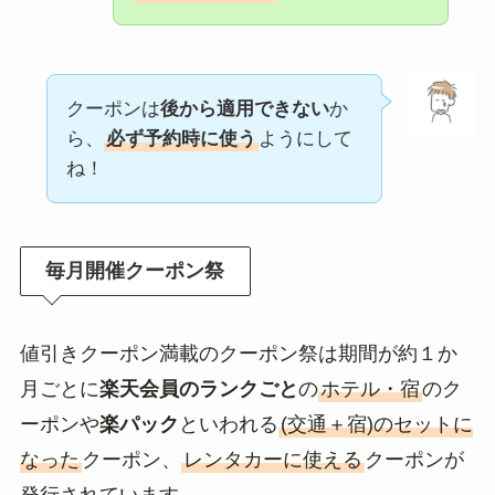
クーポンは
後から適用できない
か
ら、
必ず予約時に使う
ようにして
ね！
毎月開催クーポン祭
値引きクーポン満載のクーポン祭は期間が約１か
月ごとに
楽天会員のランクごと
の
ホテル・宿
のク
ーポンや
楽パック
といわれる
(交通＋宿)のセットに
なった
クーポン、
レンタカーに使える
クーポンが