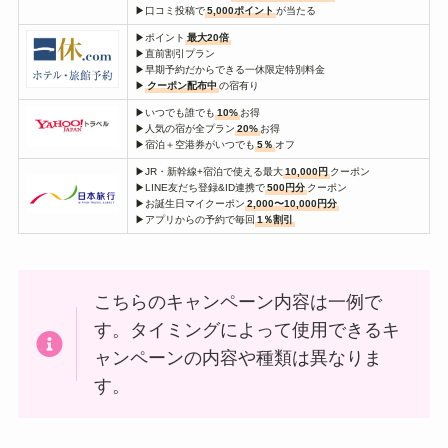
▶口コミ投稿で
5,000ポイント
が当たる
▶ポイント
最大20倍
▶直前割引プラン
▶早期予約だからできる一休限定特別料金
▶
クーポン配布中
の宿有り
▶いつでも誰でも
10%
お得
▶人気の宿が全プラン
20%
お得
▶宿泊＋空港券がいつでも
5％
オフ
▶JR・新幹線+宿泊で使える最大
10,000円
クーポン
▶LINE友だち登録&ID連携で
500円分
クーポン
▶お誕生日マイクーポン
2,000〜10,000円分
▶アプリからの予約で毎回
1％割引
こちらのキャンペーン内容は一例で
す。タイミングによって使用できるキ
ャンペーンの内容や種類は異なりま
す。