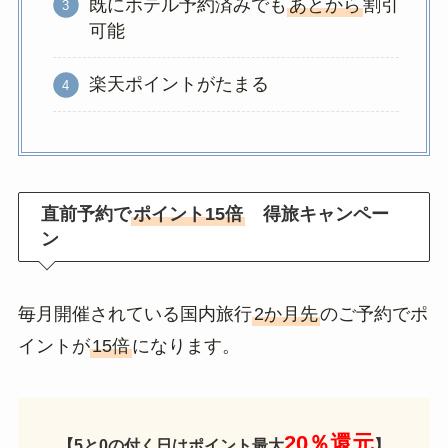
既にホテル予約済みでも
あとから
割引
可能
楽天ポイントがたまる
直前予約で
ポイント15倍
得旅キャンペー
ン
毎月開催されている国内旅行
2か月先
のご予約でポ
イントが
15倍
になります。
20％還元
【5と0の付く日はポイント最大
】