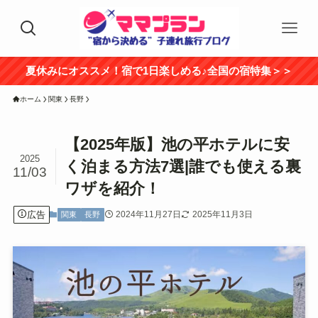
夏休みにオススメ！宿で1日楽しめる♪全国の宿特集＞＞
ホーム
関東
長野
【2025年版】池の平ホテルに安
2025
く泊まる方法7選|誰でも使える裏
11/03
ワザを紹介！
広告
2024年11月27日
2025年11月3日
関東
長野