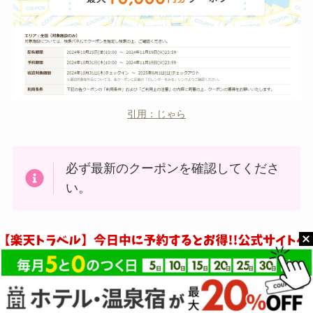
引用：じゃら
必ず最新のクーポンを確認してくださ
い。
また、じゃらんでは
対象予約利用額の最大全額
（上限100,000ポイント！）がdポイントで還元
さ
れる太っ腹なキャンペーンが開催されることも。