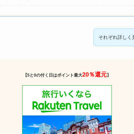
それぞれ詳しく
20％還元
【5と0の付く日はポイント最大
】