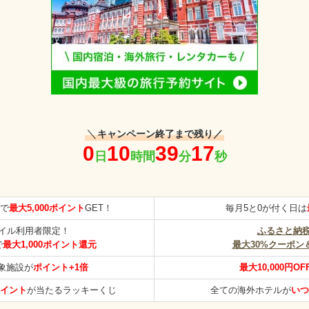
＼
キャンペーン終了まで残り／
で
最大5,000ポイント
GET！
毎月5と0が付く日は
イル利用者限定！
ふるさと納
で
最大1,000ポイント還元
最大30%クーポン
象施設が
ポイント+1倍
最大10,000円OF
ポイント
が当たるラッキーくじ
全ての海外ホテルが
いつ