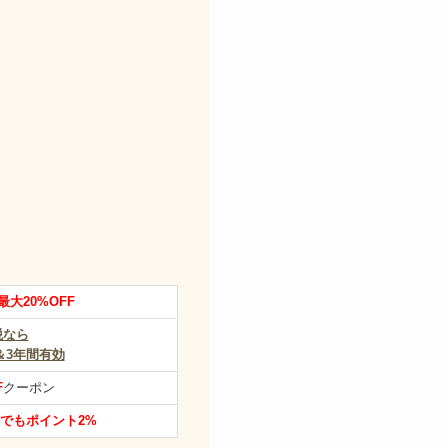
最大20%OFF
税なら
＆3年間有効
F
クーポン
でもポイント2%