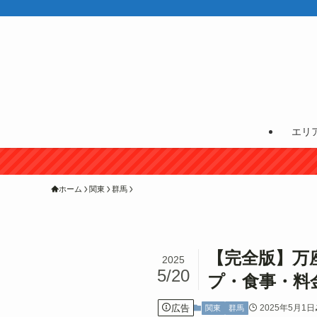
エリ
ホーム
関東
群馬
【完全版】万
2025
5/20
プ・食事・料
広告
2025年5月1日
関東
群馬