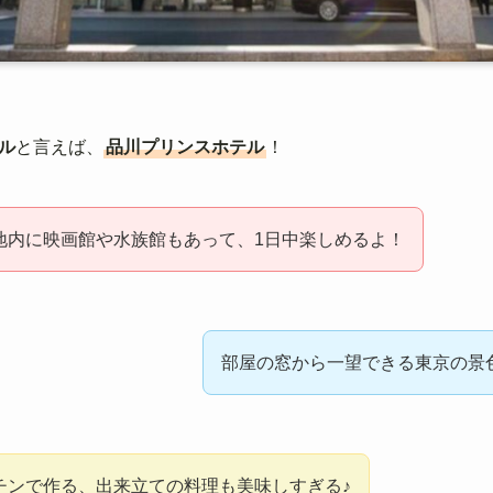
ル
と言えば、
品川プリンスホテル
！
地内に映画館や水族館もあって、1日中楽しめるよ！
部屋の窓から一望できる東京の景
チンで作る、出来立ての料理も美味しすぎる♪