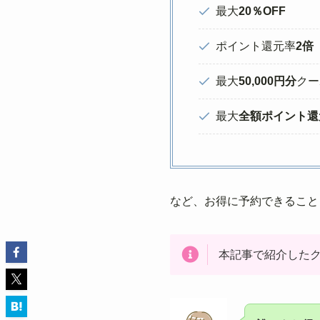
最大
20％OFF
ポイント還元率
2倍
最大
50,000円分
クー
最大
全額ポイント還
など、お得に予約できること
本記事で紹介した