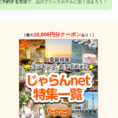
に予約する方法
で、品川プリンスホテルに安く泊まろう！
10,000円分クーポン
【
最大
あり！
】