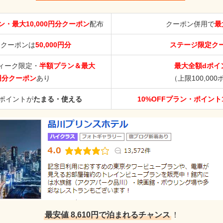
・最大10,000円分クーポン
配布
クーポン併用で
最
ククーポンは
50,000円分
ステージ限定ク
ィーク限定・
半額プラン＆最大
最大全額dポイ
0円分クーポン
あり
（上限100,00
aポイントが
たまる・使える
10%OFFプラン・ポイント
最安値 8,610円で泊まれるチャンス
！