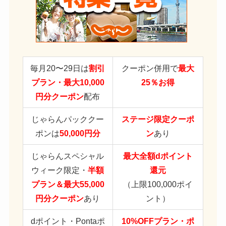
毎月20〜29日は
割引
クーポン併用で
最大
プラン・最大10,000
25％お得
円分クーポン
配布
じゃらんパッククー
ステージ限定クーポ
ポンは
50,000円分
ン
あり
じゃらんスペシャル
最大全額dポイント
ウィーク限定・
半額
還元
プラン＆最大55,000
（上限100,000ポイ
円分クーポン
あり
ント）
dポイント・Pontaポ
10%OFFプラン・ポ