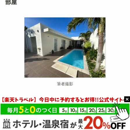
部屋
筆者撮影
フェリスヴィラスイート宮古島・上野は、自宅と
同じく
玄関で靴を脱ぐタイプ
。