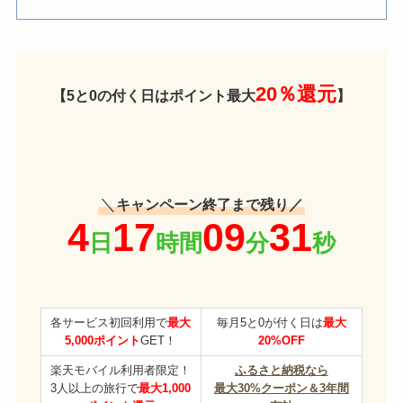
20％還元
【5と0の付く日はポイント最大
】
＼
キャンペーン終了まで残り／
各サービス初回利用で
最大
毎月5と0が付く日は
最大
5,000ポイント
GET！
20%OFF
楽天モバイル利用者限定！
ふるさと納税なら
3人以上の旅行で
最大1,000
最大30%クーポン＆3年間