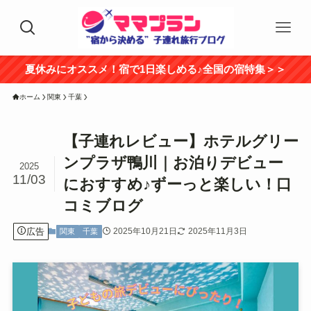
夏休みにオススメ！宿で1日楽しめる♪全国の宿特集＞＞
ホーム
関東
千葉
【子連れレビュー】ホテルグリー
ンプラザ鴨川｜お泊りデビュー
2025
11/03
におすすめ♪ずーっと楽しい！口
コミブログ
広告
2025年10月21日
2025年11月3日
関東
千葉