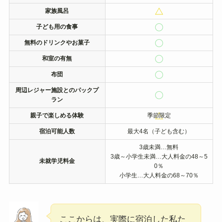
家族風呂
子ども用の食事
無料のドリンクやお菓子
和室の有無
布団
周辺レジャー施設とのパックプ
ラン
親子で楽しめる体験
季節限定
宿泊可能人数
最大4名（子ども含む）
3歳未満…無料
3歳～小学生未満…大人料金の48～5
未就学児料金
0％
小学生…大人料金の68～70％
ここからは、実際に宿泊した私た