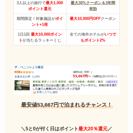
3人以上の旅行で
最大1,000
最大30%クーポン＆3年間
ポイント還元
有効
期間限定！対象施設が
ポイ
最大10,000円OFF
クーポン
ント+1倍
1日1回
最大10,000ポイン
全ての海外ホテルが
いつで
ト
が当たるラッキーくじ
もポイント2%
最安値53,667円で泊まれるチャンス！
＼5と0が付く日はポイント
最大20％還元
／