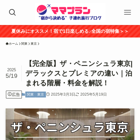
夏休みにオススメ！宿で1日楽しめる♪全国の宿特集＞＞
ホーム
関東
東京
【完全版】ザ・ペニンシュラ東京|
2025
デラックスとプレミアの違い｜泊
5/19
まれる階層・料金を解説！
広告
2025年3月3日
2025年5月19日
関東
東京