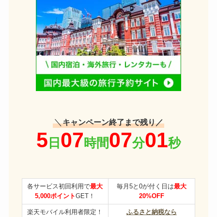
＼
キャンペーン終了まで残り／
各サービス初回利用で
最大
毎月5と0が付く日は
最大
5,000ポイント
GET！
20%OFF
楽天モバイル利用者限定！
ふるさと納税なら