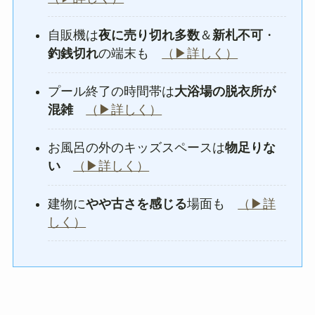
自販機は
夜に売り切れ多数
＆
新札不可
・
釣銭切れ
の端末も
（▶詳しく）
プール終了の時間帯は
大浴場の脱衣所が
混雑
（▶詳しく）
お風呂の外のキッズスペースは
物足りな
い
（▶詳しく）
建物に
やや古さを感じる
場面も
（▶詳
しく）