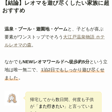
【結論】レオマを遊び尽くしたい家族に超
おすすめ
温泉・プール・遊園地・ゲーム
と、子どもが喜ぶ
要素がワンストップでそろう
大江戸温泉物語 ホテ
ルレオマの森
。
なかでも
NEWレオマワールドへ徒歩約5分
という立
地は唯一無二で、
1泊2日でもしっかり遊び尽くせ
ました
。
帰宅してから数日間、何度も子供
が「
また行きたい
」と言っていま