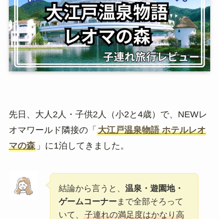
先日、大人2人・子供2人（小2と4歳）で、NEWレ
オマワールド隣接の「
大江戸温泉物語 ホテルレオ
マの森
」に1泊してきました。
結論から言うと、
温泉・遊園地・
ゲームコーナー
まで全部そろって
いて、
子連れの満足度はかなり高