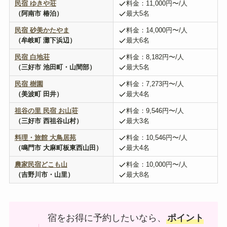
民宿 ゆきや荘
料金：11,000円〜/人
（阿南市 椿泊）
最大5名
民宿 砂美かたやま
料金：14,000円〜/人
（牟岐町 灘下浜辺）
最大6名
民宿 白地荘
料金：8,182円〜/人
（三好市 池田町・山間部）
最大5名
民宿 樹園
料金：7,273円〜/人
（美波町 田井）
最大4名
祖谷の里 民宿 お山荘
料金：9,546円〜/人
（三好市 西祖谷山村）
最大3名
料理・旅館 大鳥居苑
料金：10,546円〜/人
（鳴門市 大麻町板東西山田）
最大4名
農家民宿どこも山
料金：10,000円〜/人
（吉野川市・山里）
最大8名
宿をお得に予約したいなら、
ポイント