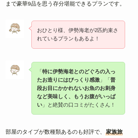
まで豪華9品を思う存分堪能できるプランです。
おひとり様、伊勢海老が2匹約束さ
れているプランもあるよ！
「
特に伊勢海老とのどぐろの入っ
たお造りにはびっくり感激
」「
普
段お目にかかれないお魚のお刺身
など美味しく、もうお腹がいっぱ
い
」と絶賛の口コミがたくさん！
部屋のタイプが数種類あるのも好評で、
家族旅