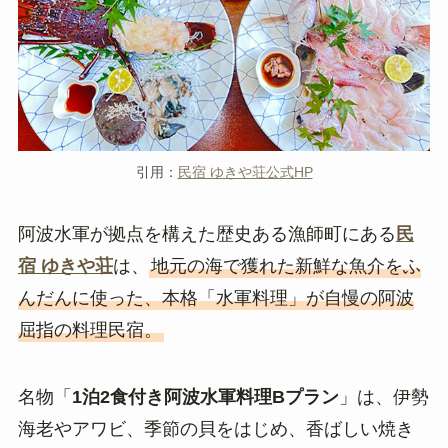
引用：
民宿 ゆきや荘公式HP
阿波水軍が拠点を構えた歴史ある漁師町にある
民
宿 ゆきや荘
は、
地元の海で獲れた新鮮な魚介をふ
んだんに使った、本格「水軍料理」が自慢の阿波
屈指の料理民宿。
名物「
1泊2食付き阿波水軍料理Bプラン
」は、伊勢
海老やアワビ、季節の貝をはじめ、香ばしい焼き