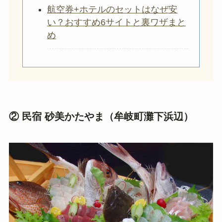
航空券+ホテルのセットはなぜ安
い？おすすめ6サイトと裏ワザまと
め
② 民宿 砂美かたやま（牟岐町灘下浜辺）