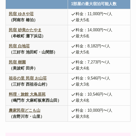
1部屋の最大宿泊可能人数
民宿 ゆきや荘
料金：11,000円〜/人
（阿南市 椿泊）
最大5名
民宿 砂美かたやま
料金：14,000円〜/人
（牟岐町 灘下浜辺）
最大6名
民宿 白地荘
料金：8,182円〜/人
（三好市 池田町・山間部）
最大5名
民宿 樹園
料金：7,273円〜/人
（美波町 田井）
最大4名
祖谷の里 民宿 お山荘
料金：9,546円〜/人
（三好市 西祖谷山村）
最大3名
料理・旅館 大鳥居苑
料金：10,546円〜/人
（鳴門市 大麻町板東西山田）
最大4名
農家民宿どこも山
料金：10,000円〜/人
（吉野川市・山里）
最大8名