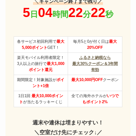
＼
キャンペーン終了まで残り／
各サービス初回利用で
最大
毎月5と0が付く日は
最大
5,000ポイント
GET！
20%OFF
楽天モバイル利用者限定！
ふるさと納税なら
3人以上の旅行で
最大1,000
最大30%クーポン＆3年間
ポイント還元
有効
期間限定！対象施設が
ポイ
最大10,000円OFF
クーポン
ント+1倍
1日1回
最大10,000ポイン
全ての海外ホテルが
いつで
ト
が当たるラッキーくじ
もポイント2%
週末や連休は埋まりやすい！
＼空室だけ先にチェック↓／