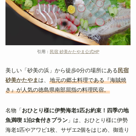
引用：
民宿 砂美かたやま公式HP
美しい「砂美の浜」から徒歩0分の場所にある
民宿
砂美かたやま
は、
地元の郷土料理である『海賊焼
き』が人気の徳島県南部屈指の料理民宿。
名物「
おひとり様に伊勢海老1匹お約束！四季の地
魚満喫 1泊2食付きプラン
」は、おひとり様に伊勢
海老1匹やアワビ1枚、サザエ2個をはじめ、御造り