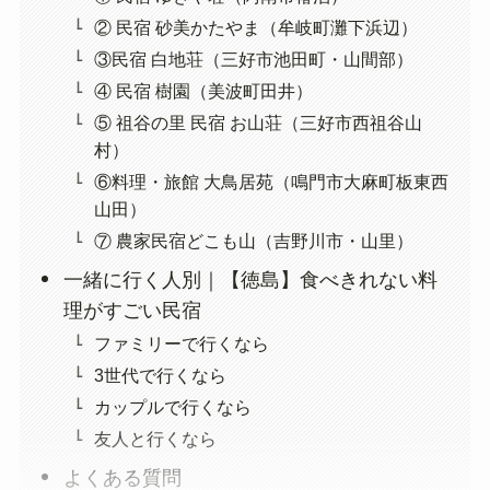
② 民宿 砂美かたやま（牟岐町灘下浜辺）
③民宿 白地荘（三好市池田町・山間部）
④ 民宿 樹園（美波町田井）
⑤ 祖谷の里 民宿 お山荘（三好市西祖谷山
村）
⑥料理・旅館 大鳥居苑（鳴門市大麻町板東西
山田）
⑦ 農家民宿どこも山（吉野川市・山里）
一緒に行く人別｜【徳島】食べきれない料
理がすごい民宿
ファミリーで行くなら
3世代で行くなら
カップルで行くなら
友人と行くなら
よくある質問