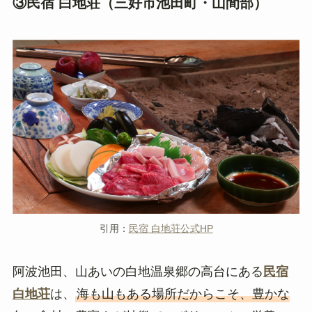
③民宿 白地荘（三好市池田町・山間部）
引用：
民宿 白地荘公式HP
阿波池田、山あいの白地温泉郷の高台にある
民宿
白地荘
は、
海も山もある場所だからこそ、豊かな