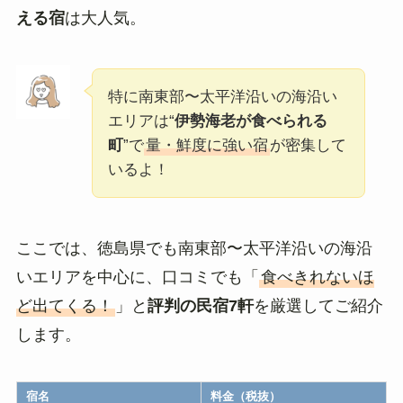
える宿
は大人気。
特に南東部〜太平洋沿いの海沿い
エリアは“
伊勢海老が食べられる
町
”で
量・鮮度に強い宿
が密集して
いるよ！
ここでは、徳島県でも南東部〜太平洋沿いの海沿
いエリアを中心に、口コミでも「
食べきれないほ
ど出てくる！
」と
評判の民宿7軒
を厳選してご紹介
します。
宿名
料金（税抜）