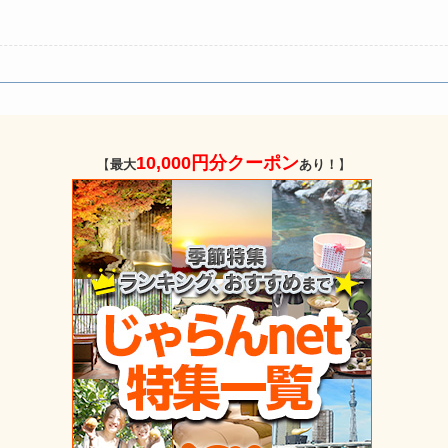
10,000円分クーポン
【
最大
あり！
】