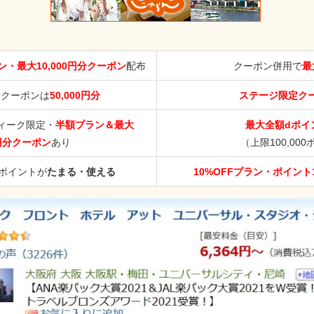
・最大10,000円分クーポン
配布
クーポン併用で
最
ククーポンは
50,000円分
ステージ限定ク
ィーク限定・
半額プラン＆最大
最大全額dポイ
0円分クーポン
あり
（上限100,00
aポイントが
たまる・使える
10%OFFプラン・ポイント