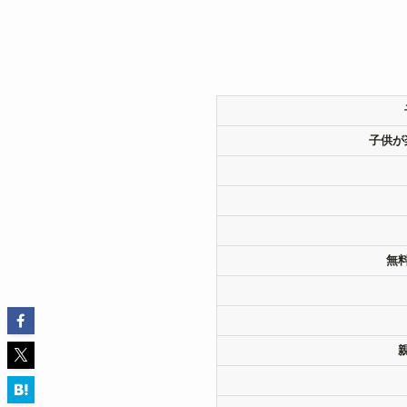
子供が
無