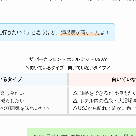
！
た行きたい！
」と思うほど、
満足度が高かった
よ！
ザ パーク フロント ホテル アット USJが
＼向いているタイプ・向いていないタイプ／
いるタイプ
向いていな
り楽しみたい
価格をできるだけ抑えた
け減らしたい
ホテル内の温泉・大浴場
クの雰囲気を味わいたい
USJから離れて静かに過