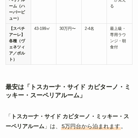
ーム（ハ
る
ーバービ
ュー）
【スペチ
43-199㎡
30万円〜
2-4名
最上級・
アーレ】
専用ラウ
各種（ヴ
ンジ・朝
ェネツィ
食付
ア／ポル
ト）
最安は「トスカーナ・サイド カピターノ・ミ
ッキー・スーペリアルーム」
「
トスカーナ・サイド カピターノ・ミッキー・ス
ーペリアルーム
」は、
5万円台から泊まれます
。