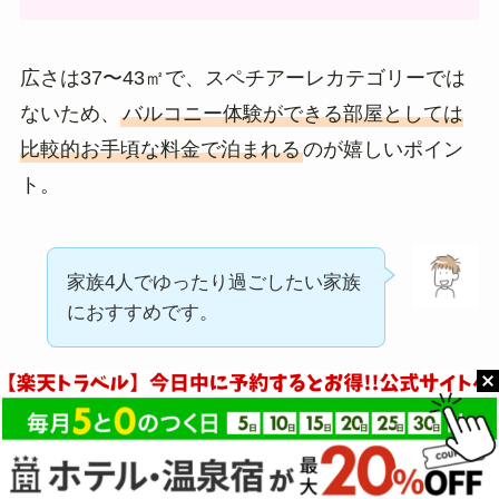
広さは37〜43㎡で、スペチアーレカテゴリーでは
ないため、
バルコニー体験ができる部屋としては
比較的お手頃な料金で泊まれる
のが嬉しいポイン
ト。
家族4人でゆったり過ごしたい家族
におすすめです。
子連れファミリー向けの選び方として、お子様が
小さいうちは「景色＞広さ」より「広さ＞景色」
を優先するのが現実的。