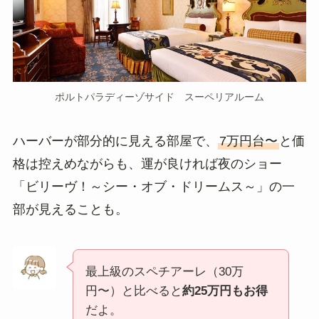
ポルトパラディーゾサイド スーペリアルーム
ハーバーが部分的に見える部屋で、
7万円台〜
と価
格は控えめながらも、運が良ければ夜のショー
「ビリーヴ！～シー・オブ・ドリームス～」の一
部が見えることも。
最上級のスペチアーレ（30万
円〜）と比べると
約25万円もお得
だよ。