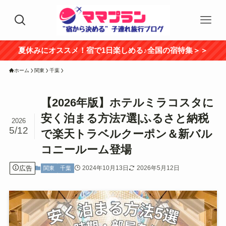
夏休みにオススメ！宿で1日楽しめる♪全国の宿特集＞＞
ホーム
関東
千葉
【2026年版】ホテルミラコスタに
安く泊まる方法7選|ふるさと納税
2026
5/12
で楽天トラベルクーポン＆新バル
コニールーム登場
広告
2024年10月13日
2026年5月12日
関東
千葉