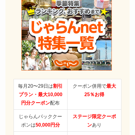
毎月20〜29日は
割引
クーポン併用で
最大
プラン・最大10,000
25％お得
円分クーポン
配布
じゃらんパッククー
ステージ限定クーポ
ポンは
50,000円分
ン
あり