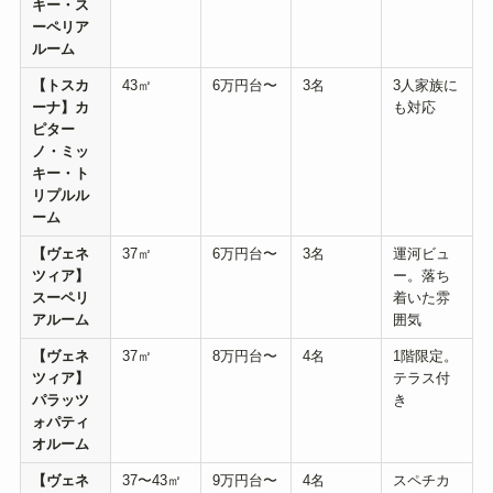
キー・ス
ーペリア
ルーム
【トスカ
43㎡
6万円台〜
3名
3人家族に
ーナ】カ
も対応
ピター
ノ・ミッ
キー・ト
リプルル
ーム
【ヴェネ
37㎡
6万円台〜
3名
運河ビュ
ツィア】
ー。落ち
スーペリ
着いた雰
アルーム
囲気
【ヴェネ
37㎡
8万円台〜
4名
1階限定。
ツィア】
テラス付
パラッツ
き
ォパティ
オルーム
【ヴェネ
37〜43㎡
9万円台〜
4名
スペチカ