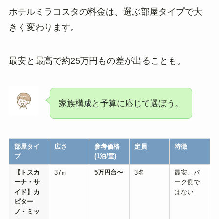
ホテルミラコスタの料金は、選ぶ部屋タイプで大
きく変わります。
最安と最高で約25万円もの差が出ることも。
家族構成と予算に応じて選ぼう。
部屋タイ
広さ
参考価格
定員
特徴
プ
(1
泊
/
室
)
【トスカ
37㎡
5
万円台〜
3名
最安。パ
ーナ・サ
ーク側で
イド】カ
はない
ピター
ノ・ミッ