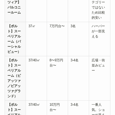
ツィア】
テゴリー
バルコニ
ではない
ールーム
ため比較
的安い
【ポル
37㎡
7万円台〜
3名
ハーバー
ト】スー
が一部見
ペリアル
える
ーム（パ
ーシャル
ビュー）
【ポル
37/40㎡
8〜9万円
3-4名
広場・街
ト】スー
台〜
並みビュ
ペリアル
ー
ーム（ピ
アッツァ
／ピアッ
ツァグラ
ンド）
【ポル
37/40㎡
10万円
3-4名
一番人
ト】スー
台〜
気。ショ
ペリアル
ーが見え