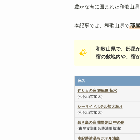
豊かな海に囲まれた和歌山県
本記事では、和歌山県で
部屋
和歌山県で、部屋
宿の敷地内や、宿
宿名
釣り人の宿 旅籠屋 菊水
(和歌山市加太)
シーサイドホテル加太海月
(和歌山市加太)
碧き島の宿 熊野別邸 中の島
(東牟婁郡那智勝浦町勝浦)
南紀勝浦温泉
ホテル浦島