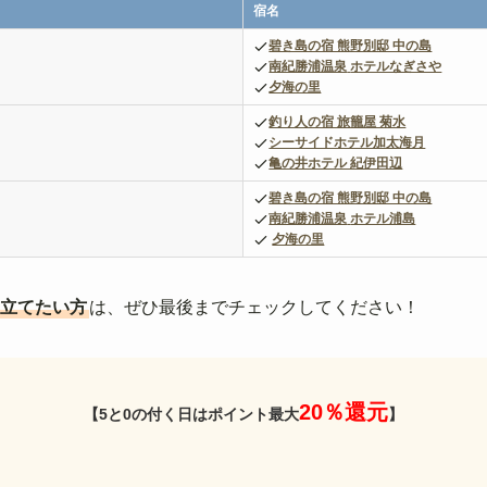
宿名
碧き島の宿 熊野別邸 中の島
南紀勝浦温泉
ホテルなぎさや
夕海の里
釣り人の宿 旅籠屋 菊水
シーサイドホテル加太海月
亀の井ホテル 紀伊田辺
碧き島の宿 熊野別邸 中の島
南紀勝浦温泉
ホテル浦島
夕海の里
立てたい方
は、ぜひ最後までチェックしてください！
20％還元
【5と0の付く日はポイント最大
】