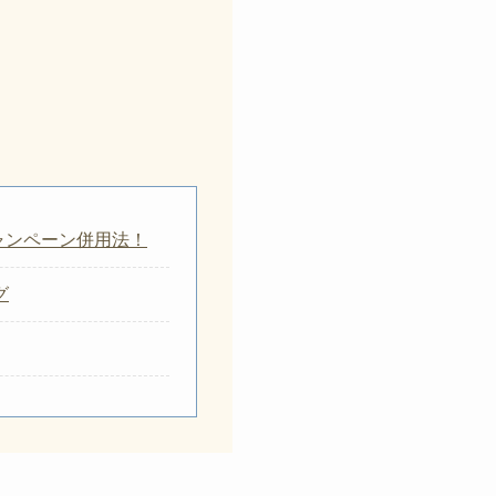
税なら
＆3年間有効
F
クーポン
でもポイント2%