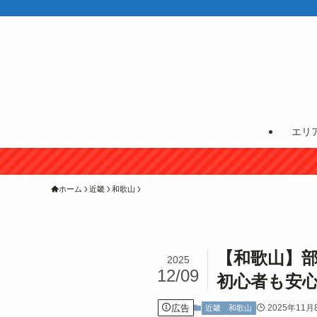
エリ
ホーム
近畿
和歌山
【和歌山】
2025
12/09
初心者も安
広告
2025年11月
近畿
和歌山