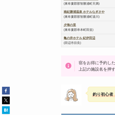
(東牟婁郡那智勝浦町天満)
南紀勝浦温泉
ホテルなぎさや
(東牟婁郡那智勝浦町湯川)
夕海の里
(東牟婁郡串本町田並)
亀の井ホテル 紀伊田辺
(田辺市目良)
宿をお得に予約し
上記の施設名を押
釣り初心者