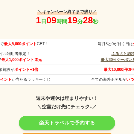
＼
キャンペーン終了まで残り／
で
最大5,000ポイント
GET！
毎月5と0が付く日は