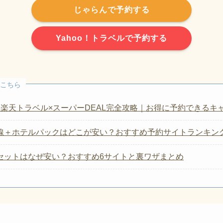
イル利用者限定！
ふるさと納
で
最大1,000ポイント還元
最大30%クーポン
象施設が
ポイント+1倍
最大10,000円OF
ポイント
が当たるラッキーくじ
全ての海外ホテルが
いつ
週末や連休は埋まりやすい！
＼空室だけ先にチェック↓／
楽天トラベルで予約する
じゃらんで予約する
Yahoo！トラベルで予約する