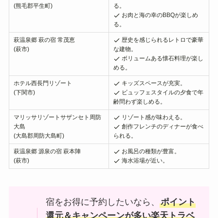
(熊毛郡平生町)
る。
お肉と海の幸のBBQが楽しめ
る。
萩温泉郷 萩の宿 常茂恵
歴史を感じられるレトロで豪華
(萩市)
な建物。
ボリュームある懐石料理が楽し
める。
ホテル西長門リゾート
キッズスペースが充実。
(下関市)
ビュッフェスタイルの夕食で年
齢問わず楽しめる。
マリッサリゾートサザンセト周防
リゾート感が味わえる。
大島
創作フレンチのディナーが食べ
(大島郡周防大島町)
られる。
萩温泉郷 源泉の宿 萩本陣
お風呂の種類が豊富。
(萩市)
海水浴場が近い。
宿をお得に予約したいなら、
ポイント
還元＆キャンペーンが多い楽天トラベ