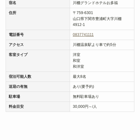
宿名
川棚グランドホテルお多福
住所
〒759-6301
山口県下関市豊浦町大字川棚
4912‐1
電話番号
0837741111
アクセス
川棚温泉駅より車で約5分
客室タイプ
洋室
和室
和洋室
宿泊可能人数
最大8名
送迎の有無
あり(要予約)
駐車場
無料駐車場あり
料金目安
30,000円～/人