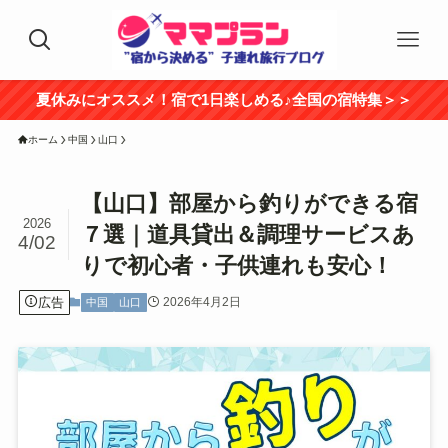
夏休みにオススメ！宿で1日楽しめる♪全国の宿特集＞＞
ホーム
中国
山口
【山口】部屋から釣りができる宿
2026
７選｜道具貸出＆調理サービスあ
4/02
りで初心者・子供連れも安心！
広告
2026年4月2日
中国
山口