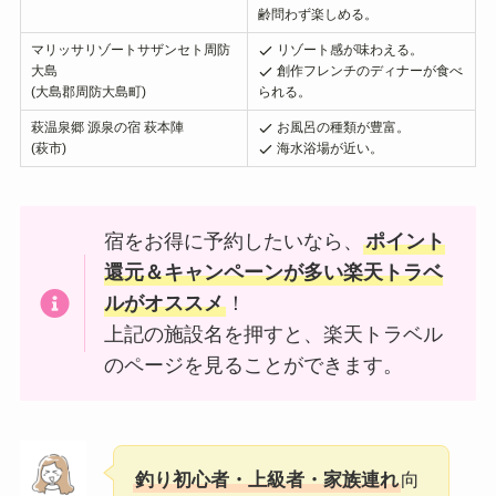
齢問わず楽しめる。
マリッサリゾートサザンセト周防
リゾート感が味わえる。
大島
創作フレンチのディナーが食べ
(大島郡周防大島町)
られる。
萩温泉郷 源泉の宿 萩本陣
お風呂の種類が豊富。
(萩市)
海水浴場が近い。
宿をお得に予約したいなら、
ポイント
還元＆キャンペーンが多い楽天トラベ
ルがオススメ
！
上記の施設名を押すと、楽天トラベル
のページを見ることができます。
釣り初心者・上級者・家族連れ
向