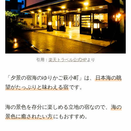
引用：
楽天トラベル公式HP
より
「夕景の宿海のゆりかご萩小町」は、
日本海の眺
望がたっぷりと味わえる宿
です。
海の景色を存分に楽しめる立地の宿なので、
海の
景色に癒されたい方
にもおすすめ。