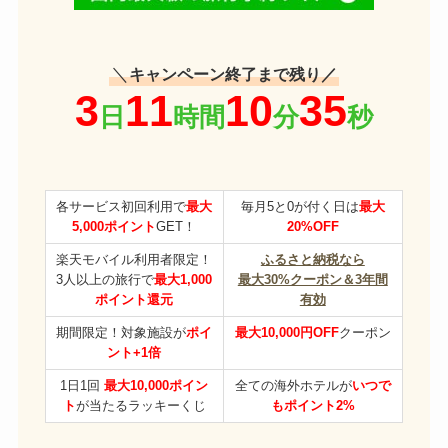
＼
キャンペーン終了まで残り／
各サービス初回利用で
最大
毎月5と0が付く日は
最大
5,000ポイント
GET！
20%OFF
楽天モバイル利用者限定！
ふるさと納税なら
3人以上の旅行で
最大1,000
最大30%クーポン＆3年間
ポイント還元
有効
期間限定！対象施設が
ポイ
最大10,000円OFF
クーポン
ント+1倍
1日1回
最大10,000ポイン
全ての海外ホテルが
いつで
ト
が当たるラッキーくじ
もポイント2%