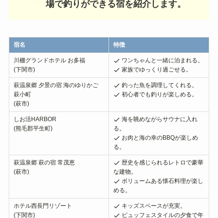
場で釣りができる宿を紹介します。
宿名
特徴
川棚グランドホテル お多福
ワンちゃんと一緒に泊まれる。
(下関市)
家族でゆっくり過ごせる。
萩温泉郷 夕景の宿 海のゆりかご
釣った魚を調理してくれる。
萩小町
初心者でも釣りが楽しめる。
(萩市)
しお活HARBOR
海を眺めながらサウナに入れ
(熊毛郡平生町)
る。
お肉と海の幸のBBQが楽しめ
る。
萩温泉郷 萩の宿 常茂恵
歴史を感じられるレトロで豪華
(萩市)
な建物。
ボリュームある懐石料理が楽し
める。
ホテル西長門リゾート
キッズスペースが充実。
(下関市)
ビュッフェスタイルの夕食で年