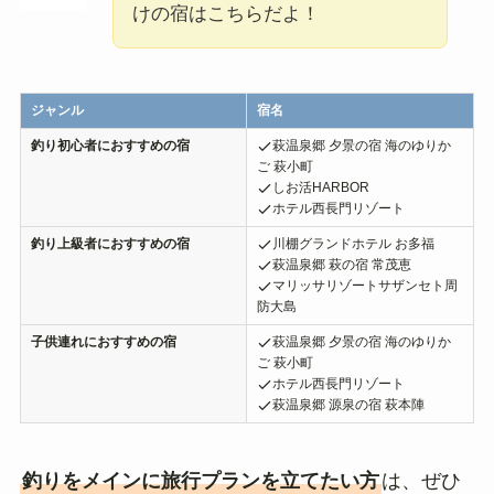
けの宿はこちらだよ！
ジャンル
宿名
釣り初心者におすすめの宿
萩温泉郷 夕景の宿 海のゆりか
ご 萩小町
しお活HARBOR
ホテル西長門リゾート
釣り上級者におすすめの宿
川棚グランドホテル お多福
萩温泉郷 萩の宿 常茂恵
マリッサリゾートサザンセト周
防大島
子供連れにおすすめの宿
萩温泉郷 夕景の宿 海のゆりか
ご 萩小町
ホテル西長門リゾート
萩温泉郷 源泉の宿 萩本陣
釣りをメインに旅行プランを立てたい方
は、ぜひ