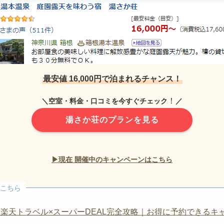
＼
キャンペーン終了まで残り／
で
最大5,000ポイント
GET！
毎月5と0が付く日は
イル利用者限定！
ふるさと納
で
最大1,000ポイント還元
最大30%クーポン
象施設が
ポイント+1倍
最大10,000円OF
ポイント
が当たるラッキーくじ
全ての海外ホテルが
いつ
最安値 16,000円で泊まれるチャンス！