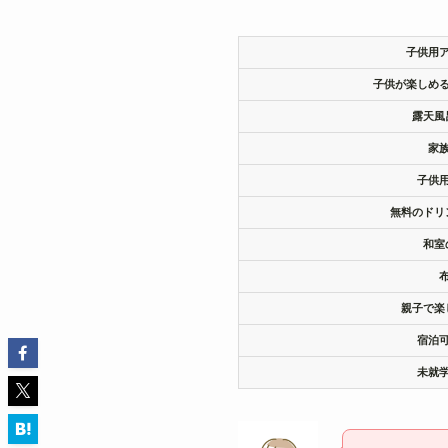
子供用
子供が楽しめ
露天風
家
子供
無料のドリ
和室
親子で楽
宿泊
未就