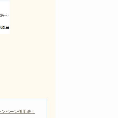
最大20%OFF
税なら
＆3年間有効
F
クーポン
でもポイント2%