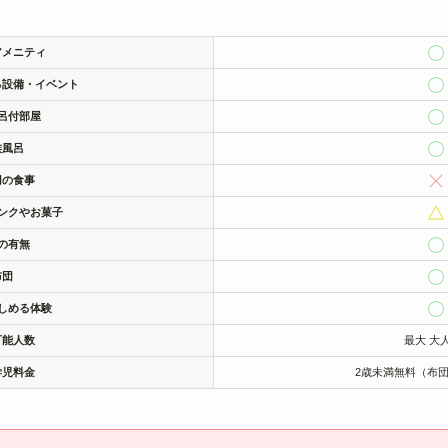
アメニティ
る設備・イベント
呂付部屋
族風呂
用の食事
ンクやお菓子
の有無
布団
しめる体験
可能人数
最大 大
学児料金
2歳未満無料（布団