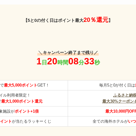
20％還元
【5と0の付く日はポイント最大
】