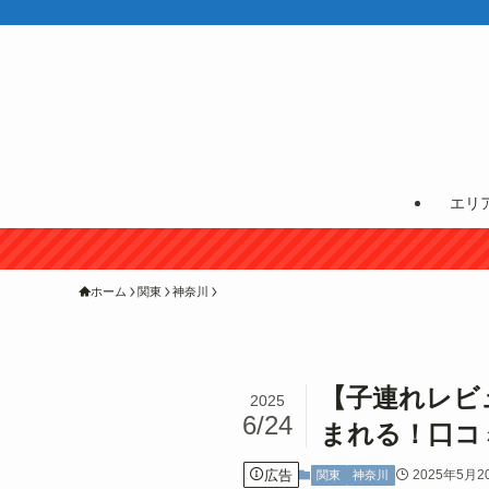
エリ
ホーム
関東
神奈川
【子連れレビ
2025
6/24
まれる！口コ
広告
2025年5月2
関東
神奈川