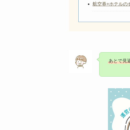
旅行予約のお得な裏技は
【最大55％還元
【6社比較】新幹
航空券+ホテルの