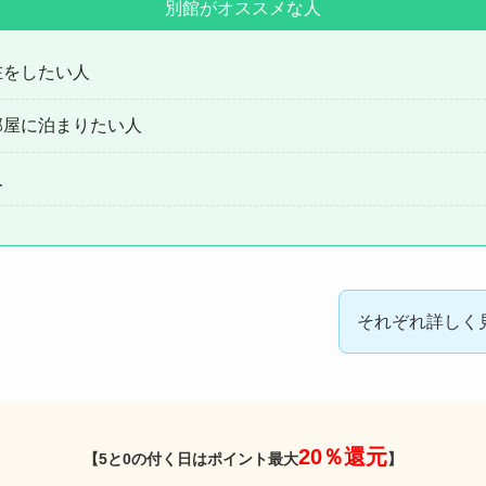
別館がオススメな人
在をしたい人
部屋に泊まりたい人
人
それぞれ詳しく
20％還元
【5と0の付く日はポイント最大
】