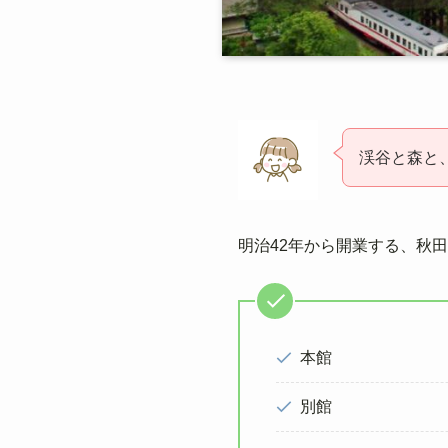
渓谷と森と
明治42年から開業する、秋
本館
別館