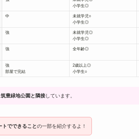
小学生◎
中
未就学児○
小学生◎
強
未就学児◎
小学生◎
強
全年齢◎
強
2歳以上◎
部屋で完結
小学生○
、
筑豊緑地公園と隣接
しています。
ートでできること
の一部を紹介するよ！