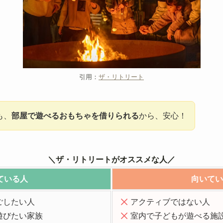
引用：
ザ・リトリート
も、
部屋で遊べるおもちゃを借りられる
から、安心！
＼ザ・リトリートがオススメな人／
ている人
向いてい
ごしたい人
アクティブではない人
遊びたい家族
室内で子どもが遊べる施