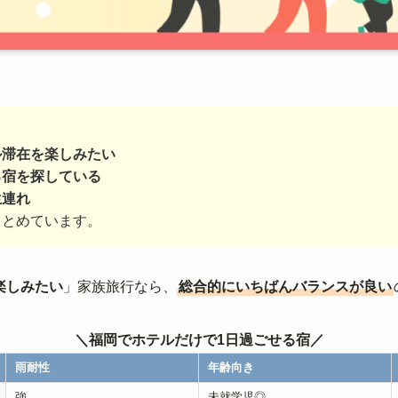
ル滞在を楽しみたい
る宿を探している
生連れ
まとめています。
楽しみたい
」家族旅行なら、
総合的にいちばんバランスが良い
＼福岡でホテルだけで1日過ごせる宿／
雨耐性
年齢向き
強
未就学児◎