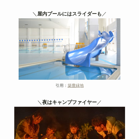
＼
屋内プールにはスライダーも
／
引用：
築豊緑地
＼
夜はキャンプファイヤー
／