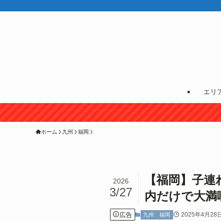
エリ
ホーム
九州
福岡
【福岡】子連
2026
3/27
内だけで大満
広告
2025年4月28
九州
福岡