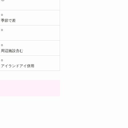
○
季節で差
○
○
周辺施設含む
○
アイランドアイ併用