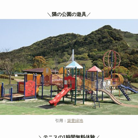
＼
隣の公園の遊具
／
引用：
築豊緑地
＼
テニスの1時間無料体験
／