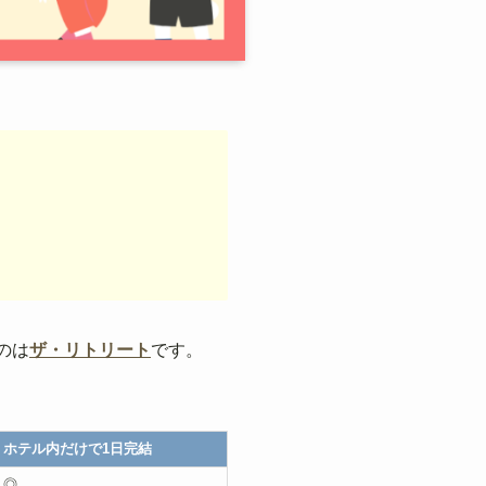
のは
ザ・リトリート
です。
ホテル内だけで1日完結
◎